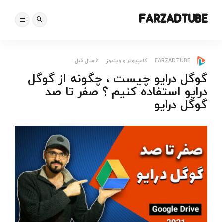
FARZADTUBE
FARZADTUBE
کامپیوتر و ویندوز
6 سال قبل
گوگل درایو چیست ، چگونه از گوگل
درایو استفاده کنیم ؟ صفر تا صد
گوگل درایو